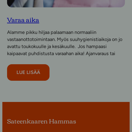
Varaa aika
Alamme pikku hiljaa palaamaan normaaliin
vastaanottotoimintaan. Myös suuhygienistiaikoja on jo
avattu toukokuulle ja kesäkuulle. Jos hampaasi
kaipaavat puhdistusta varaahan aika! Ajanvaraus tai
LUE LISÄÄ
Sateenkaaren Hammas