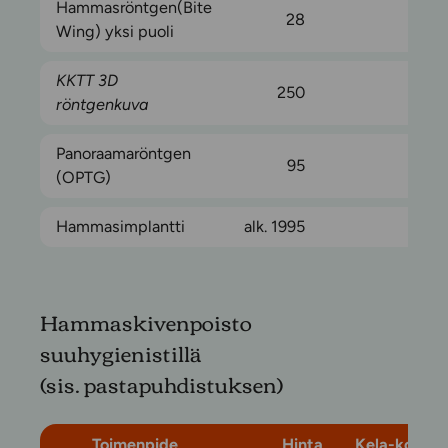
Hammasröntgen(Bite
28
5
Wing) yksi puoli
KKTT 3D
250
röntgenkuva
Panoraamaröntgen
95
10
(OPTG)
Hammasimplantti
alk. 1995
Hammaskivenpoisto
suuhygienistillä
(sis. pastapuhdistuksen)
Toimenpide
Hinta
Kela-korvau