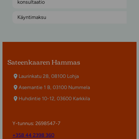
konsultaatio
Käyntimaksu
Sateenkaaren Hammas
Laurinkatu 28, 08100 Lohja
Asemantie 1 B, 03100 Nummela
Huhdintie 10-12, 03600 Karkkila
Y-tunnus: 2698547-7
+358 44 2398 360