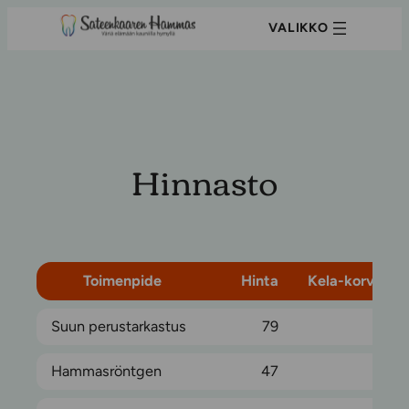
Siirry
sisältöön
Hinnasto
Toimenpide
Hinta
Kela-korvaus
Suun perustarkastus
79
30
Hammasröntgen
47
5