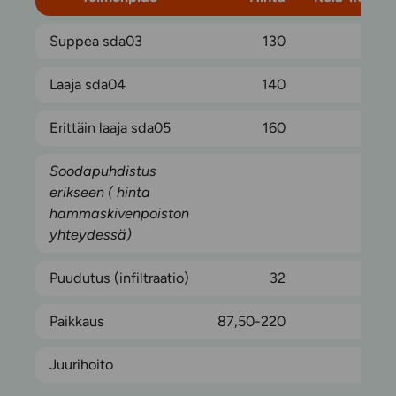
Suppea sda03
130
2
Laaja sda04
140
2
Erittäin laaja sda05
160
3
Soodapuhdistus
erikseen ( hinta
hammaskivenpoiston
yhteydessä)
Puudutus (infiltraatio)
32
Paikkaus
87,50-220
10-2
Juurihoito