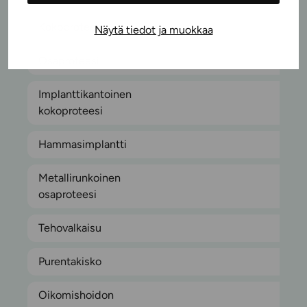
Kokoproteesi
Näytä tiedot ja muokkaa
Osaproteesi
Implanttikantoinen
kokoproteesi
Hammasimplantti
Metallirunkoinen
osaproteesi
Tehovalkaisu
Purentakisko
Oikomishoidon