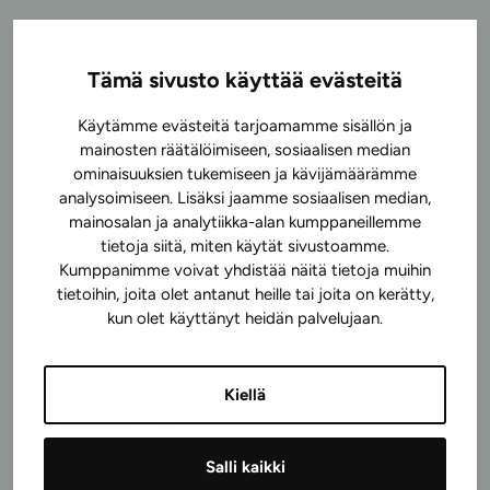
Esimerkkejä hinnastostamme
Tämä sivusto käyttää evästeitä
Käytämme evästeitä tarjoamamme sisällön ja
Toimenpide
Hinta
Kela
mainosten räätälöimiseen, sosiaalisen median
ominaisuuksien tukemiseen ja kävijämäärämme
Hampaan poisto
140
analysoimiseen. Lisäksi jaamme sosiaalisen median,
mainosalan ja analytiikka-alan kumppaneillemme
Vaativa hampaan poisto
tietoja siitä, miten käytät sivustoamme.
185
ilman leikkausta
Kumppanimme voivat yhdistää näitä tietoja muihin
tietoihin, joita olet antanut heille tai joita on kerätty,
kun olet käyttänyt heidän palvelujaan.
Hampaan poistoleikkaus
alk. 399
PROTETIIKKA (konsultaatio
Kiellä
: suppea 50e, laaja- sis.
röntgenit 99e)
Salli kaikki
Hammaskruunu