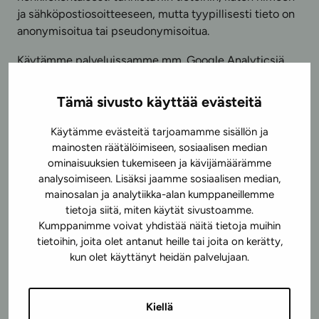
ja sähköpostiosoitteeseen, mutta tyypillisesti tieto on
anonymisoitua tai pseudonymisoitua.
Käytämme palveluissamme mm. Google Analyticsiä
mittaamaan sivustomme käyttöä. Googlen työkalujen
käyttämiin evästeisiin tallennettavat tiedot (esimerkiksi
Tämä sivusto käyttää evästeitä
pseudonymisoidut IP-osoitteet) lähetetään edelleen
tallennettaviksi Googlen palvelimiin eri puolilla
Käytämme evästeitä tarjoamamme sisällön ja
maailmaa. Tästä johtuen kyseisiä tietoja voidaan
mainosten räätälöimiseen, sosiaalisen median
käsitellä palvelimilla, jotka sijaitsevat muualla kuin
ominaisuuksien tukemiseen ja kävijämäärämme
analysoimiseen. Lisäksi jaamme sosiaalisen median,
käyttäjän asuinmaassa.
mainosalan ja analytiikka-alan kumppaneillemme
Voit kieltäytyä Google Analyticsin tietojenkeruusta
tietoja siitä, miten käytät sivustoamme.
lataamalla selaimeesi lisäosan osoitteesta:
Kumppanimme voivat yhdistää näitä tietoja muihin
tietoihin, joita olet antanut heille tai joita on kerätty,
https://tools.google.com/dlpage/gaoptout
kun olet käyttänyt heidän palvelujaan.
7. Tietojen luovutukset
Kiellä