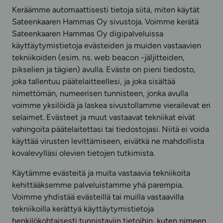
Keräämme automaattisesti tietoja siitä, miten käytät
Sateenkaaren Hammas Oy sivustoja. Voimme kerätä
Sateenkaaren Hammas Oy digipalveluissa
käyttäytymistietoja evästeiden ja muiden vastaavien
tekniikoiden (esim. ns. web beacon -jäljitteiden,
pikselien ja tägien) avulla. Eväste on pieni tiedosto,
joka tallentuu päätelaitteellesi, ja joka sisältää
nimettömän, numeerisen tunnisteen, jonka avulla
voimme yksilöidä ja laskea sivustollamme vierailevat eri
selaimet. Evästeet ja muut vastaavat tekniikat eivät
vahingoita päätelaitettasi tai tiedostojasi. Niitä ei voida
käyttää virusten levittämiseen, eivätkä ne mahdollista
kovalevylläsi olevien tietojen tutkimista.
Käytämme evästeitä ja muita vastaavia tekniikoita
kehittääksemme palveluistamme yhä parempia.
Voimme yhdistää evästeillä tai muilla vastaavilla
tekniikoilla kerättyä käyttäytymistietoja
henkilökohtaisesti tunnistaviin tietoihin, kuten nimeen