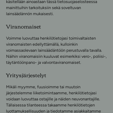
käsitellään ainoastaan tässä tietosuojaselosteessa
mainittuihin tarkoituksiin sekä soveltuvan
lainsäädännön mukaisesti.
Viranomaiset
Voimme luovuttaa henkilötietojasi toimivaltaisten
viranomaisten edellyttämällä, kulloinkin
voimassaolevaan lainsäädäntöön perustuvalla tavalla.
Näihin viranomaisiin kuuluvat esimerkiksi vero-, poliisi-,
täytäntöönpano- ja valvontaviranomaiset.
Yritysjärjestelyt
Mikäli myymme, fuusioimme tai muutoin
järjestelemme liiketoimintaamme, henkilötietojasi
voidaan luovuttaa ostajille ja näiden neuvonantajille.
Tällaisessa tilanteessa takaamme henkilötietojen
luottamuksellisuuden ja tiedotamme asiakkaitamme