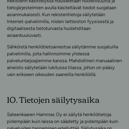
Rekisterin käsittelyssä noudatetaan huolellisuutta ja
tietojärjestelmien avulla käsiteltävät tiedot suojataan
asianmukaisesti. Kun rekisteritietoja säilytetään
Internet-palvelimilla, niiden laitteiston fyysisestä ja
digitaalisesta tietoturvasta huolehditaan
asiaankuuluvasti.
Sähköistä henkilötietoainestoa säilytämme suojatuilla
palvelimilla, joita hallinnoimme yhdessä
palveluntarjoajiemme kanssa. Mahdollinen manuaalinen
aineisto säilytetään lukitussa tilassa, johon on pääsy
vain erikseen oikeuden saaneilla henkilöillä.
10. Tietojen säilytysaika
Sateenkaaren Hammas Oy ei säilytä henkilötietoja
pidempään kuin laissa on säädetty ja pidempään kuin
palveluiden tarjoaminen edellyttää. Säilytysaika on